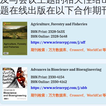
题在线出版在以下合作期
Agriculture, Forestry and Fisheries
ISSN Print:
2328-563X
ISSN Online:
2328-5648
https://www.sciencepg.com/j/aff
期刊检索：万方数据库、Crossref、WorldCat 等
Advances in Bioscience and Bioengineering
ISSN Print:
2330-4154
ISSN Online:
2330-4162
https://www.sciencepg.com/j/abb
期刊检索：万方数据库、Crossref、WorldCat 等